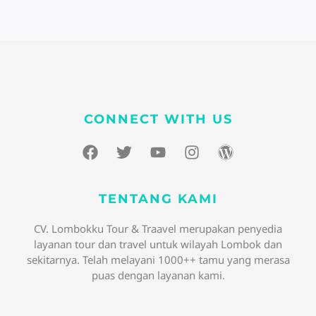
CONNECT WITH US
F
T
Y
I
W
a
w
o
n
o
c
i
u
s
r
e
t
t
t
d
TENTANG KAMI
b
t
u
a
p
o
e
b
g
r
CV. Lombokku Tour & Traavel merupakan penyedia
o
r
e
r
e
layanan tour dan travel untuk wilayah Lombok dan
k
a
s
sekitarnya. Telah melayani 1000++ tamu yang merasa
m
s
puas dengan layanan kami.